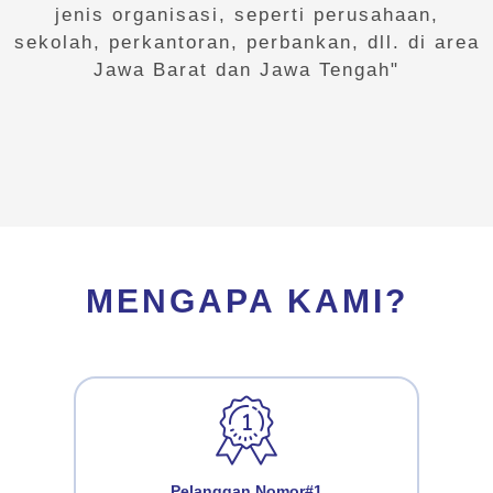
"
PT RDN Artha Sentosa
merupakan
perusahaan spesialis penyedia jasa
sewa/rental mesin fotocopy untuk berbagai
jenis organisasi, seperti perusahaan,
sekolah, perkantoran, perbankan, dll. di area
Jawa Barat dan Jawa Tengah"
MENGAPA KAMI?