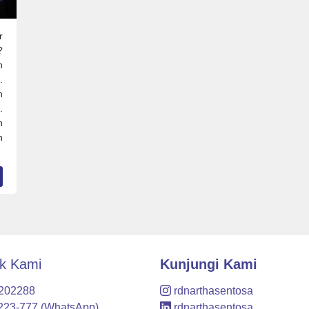
r
?
n
.
h
.
h
h
k Kami
Kunjungi Kami
7202288
rdnarthasentosa
223-777 (WhatsApp)
rdnarthasentosa