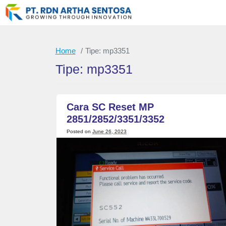
Skip
to
content
Home
Tipe:
mp3351
Tipe:
mp3351
Cara SC Reset MP
2851/2852/3351/3352
Posted on
June 26, 2023