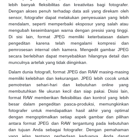
lebih banyak fleksibilitas dan kreativitas bagi fotografer.
Dengan akses penuh terhadap data asli yang direkam oleh
sensor, fotografer dapat melakukan penyesuaian yang lebih
mendalam, seperti memperbaiki eksposur yang salah atau
mengubah keseimbangan warna dengan presisi yang tinggi.
Di sisi lain, format JPEG memiliki keterbatasan dalam
pengeditan karena telah mengalami kompresi dan
pemrosesan internal oleh kamera. Mengedit gambar JPEG
secara berlebihan dapat menyebabkan hilangnya detail dan
munculnya artefak yang tidak diinginkan.
Dalam dunia fotografi, format JPEG dan RAW masing-masing
memiliki kelebihan dan kekurangan. JPEG lebih cocok untuk
pemotretan sehari-hari dan kebutuhan online yang
membutuhkan file ukuran kecil dan siap pakai. Disisi lain,
format RAW memberikan fleksibilitas dan kontrol yang lebih
besar dalam pengeditan pasca-produksi, memungkinkan
fotografer untuk mendapatkan hasil akhir yang optimal
dengan mengoptimalkan setiap aspek gambar dan pilihan
antara format JPEG dan RAW tergantung pada kebutuhan
dan tujuan Anda sebagai fotografer. Dengan pemahaman
yang jelas tentang perbedaan keduanya, Anda dapat