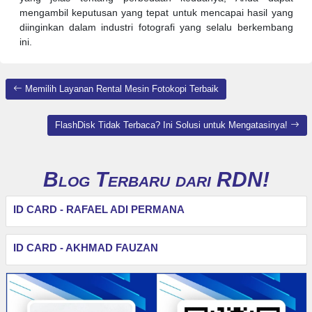
mengambil keputusan yang tepat untuk mencapai hasil yang
diinginkan dalam industri fotografi yang selalu berkembang
ini.
Post
navigation
Memilih Layanan Rental Mesin Fotokopi Terbaik
FlashDisk Tidak Terbaca? Ini Solusi untuk Mengatasinya!
Blog Terbaru dari RDN!
ID CARD - RAFAEL ADI PERMANA
ID CARD - AKHMAD FAUZAN