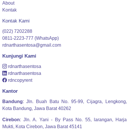
About
Kontak
Kontak Kami
(022) 7202288
0811-2223-777 (WhatsApp)
rdnarthasentosa@gmail.com
Kunjungi Kami
rdnarthasentosa
rdnarthasentosa
rdncopyrent
Kantor
Bandung
: Jln. Buah Batu No. 95-99, Cijagra, Lengkong,
Kota Bandung, Jawa Barat 40262
Cirebon
: Jln. A. Yani - By Pass No. 55, larangan, Harja
Mukti, Kota Cirebon, Jawa Barat 45141